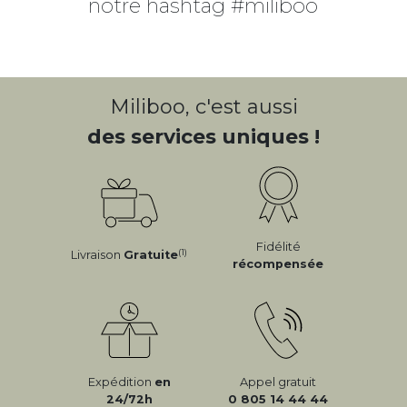
notre hashtag #miliboo
Miliboo, c'est aussi
des services uniques !
Fidélité
(1)
Livraison
Gratuite
récompensée
Expédition
en
Appel gratuit
24/72h
0 805 14 44 44