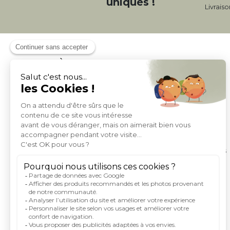
uniques !
Livrais
À PROPOS DE MILIBOO
Qui sommes nous et nos engagements
Mentions légales
Moyens de paiement
Livraison
Conditions générales de Vente
Politique de protection des données personnelles
Conditions générales d'utilisation du site
Droits informatique et libertés
Carte de fidelite et parrainage
Rejoignez-nous
Index égalité femme homme