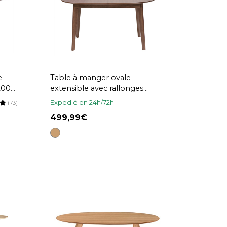
e
Table à manger ovale
200
extensible avec rallonges
intégrées en bois foncé noyer
Expedié en 24h/72h
(73)
L150-200 cm ANSEL
499,99