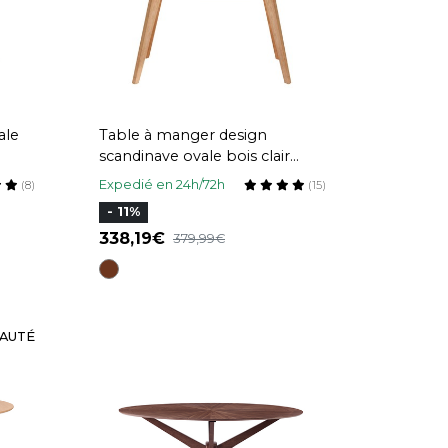
ale
Table à manger design
scandinave ovale bois clair
L160 cm MARIK
Expedié en 24h/72h
(8)
(15)
- 11%
338,19
379,99
AUTÉ