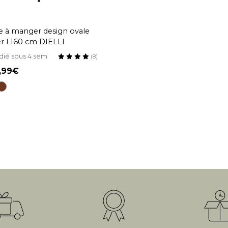
e à manger design ovale
r L160 cm DIELLI
dié sous 4 sem
(8)
9,99