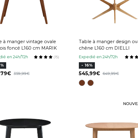
e à manger vintage ovale
Table à manger design ov
ois foncé L160 cm MARIK
chêne L160 cm DIELLI
ié en 24h/72h
Expedié en 24h/72h
(15)
2%
- 16%
0,79
545,99
359,99
649,99
NOUVE