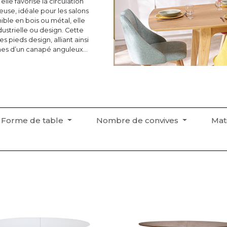
elle favorise la circulation
se, idéale pour les salons
ible en bois ou métal, elle
ustrielle ou design. Cette
 pieds design, alliant ainsi
ignes d’un canapé anguleux
la table ovale est un choix à
Forme de table
Nombre de convives
Mat