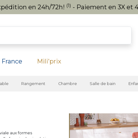
(1)
expédition en 24h/72h!
- Paiement en 3X et 4
 France
Mili'prix
able
Rangement
Chambre
Salle de bain
Enfa
iviale aux formes