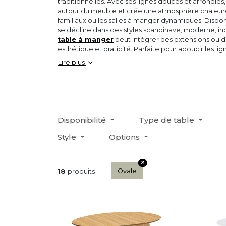
traditionnelles. Avec ses lignes douces et arrondies, 
autour du meuble et crée une atmosphère chaleureu
familiaux ou les salles à manger dynamiques. Dispon
se décline dans des styles scandinave, moderne, ind
table à manger
peut intégrer des extensions ou des
esthétique et praticité. Parfaite pour adoucir les l
ou apporter une touche d’originalité à un intérieur, 
Lire plus
la fois fonctionnel, tendance et harmonieux !
Disponibilité
Type de table
Style
Options
Ovale
18
produits