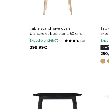
Table scandinave ovale
Tabl
blanche et bois clair L150 cm
exte
LEENA
150
Expedié en 24h/72h
Exped
(12)
299,99
- 4
250