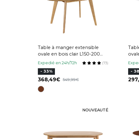
Table à manger extensible
Tabl
ovale en bois clair L150-200
oval
cm MARIK
L15
Expedié en 24h/72h
Exped
(73)
- 33%
- 3
368,49
297
549,99
NOUVEAUTÉ