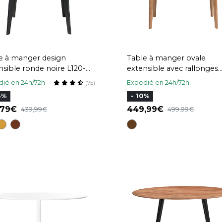
e à manger design
Table à manger ovale
nsible ronde noire L120-
extensible avec rallonges
 cm LEENA
intégrées en bois clair ch
ié en 24h/72h
Expedié en 24h/72h
(75)
L150-200 cm ANSEL
3%
- 10%
,79
449,99
439,99
499,99