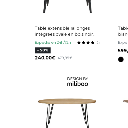
Table extensible rallonges
Tabl
intégrées ovale en bois noir
blan
L160-200 cm MARIK
Expedié en 24h/72h
Expéd
(2)
599
- 50%
240,00
479,99