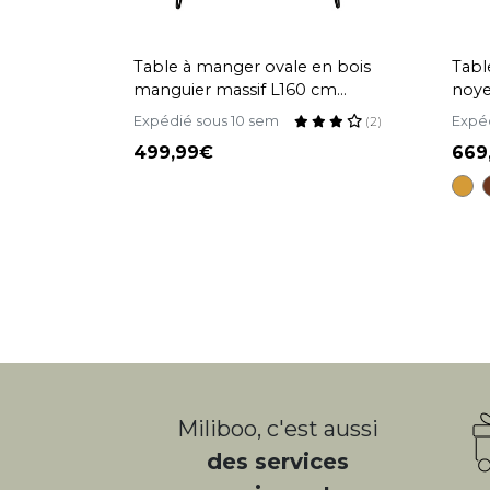
Table à manger ovale en bois
Tabl
manguier massif L160 cm
noye
VIBES
Expédié sous 10 sem
Expé
(2)
499,99
66
Miliboo, c'est aussi
des services