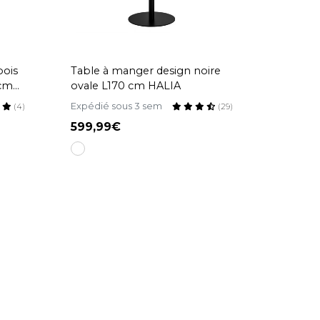
bois
Table à manger design noire
 cm
ovale L170 cm HALIA
Expédié sous 3 sem
(4)
(29)
599,99