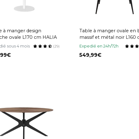
e à manger design
Table à manger ovale en 
che ovale L170 cm HALIA
massif et métal noir L160
OBALI
ié sous 4 mois
Expedié en 24h/72h
(29)
,99
549,99