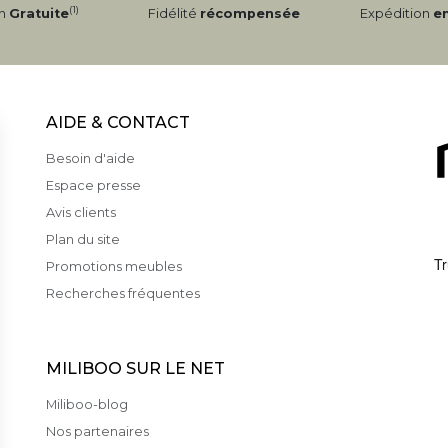
(1)
on
Gratuite
Fidélité
récompensée
Expédition
e
AIDE & CONTACT
Besoin d'aide
Espace presse
Avis clients
Plan du site
Promotions meubles
Recherches fréquentes
MILIBOO SUR LE NET
Miliboo-blog
Nos partenaires