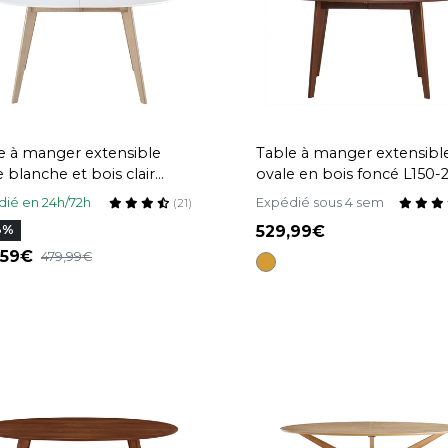
e à manger extensible
Table à manger extensibl
e blanche et bois clair
ovale en bois foncé L150-
0-200 cm LEENA
MARIK
ié en 24h/72h
Expédié sous 4 sem
(21)
529,99
8%
,59
479,99