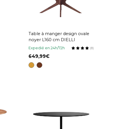
Table à manger design ovale
noyer L160 cm DIELLI
êne
Expedié en 24h/72h
(8)
649,99