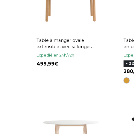
Table à manger ovale
Tabl
extensible avec rallonges
en b
intégrées en bois clair frêne
Expedié en 24h/72h
Exped
L180-230 cm CLAUDIE
499,99
- 2
28