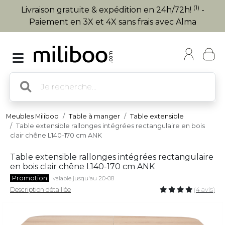
(1)
Livraison gratuite & expédition en 24h/72h!
-
Paiement en 3X et 4X sans frais avec Alma
Meubles Miliboo
Table à manger
Table extensible
Table extensible rallonges intégrées rectangulaire en bois
clair chêne L140-170 cm ANK
Table extensible rallonges intégrées rectangulaire
en bois clair chêne L140-170 cm ANK
Promotion
valable jusqu'au 20-08
Description détaillée
(4 avis)