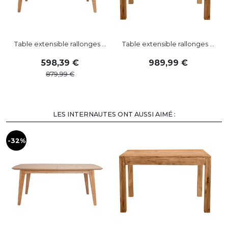
Table extensible rallonges ...
Table extensible rallonges ...
598
,
39
989
,
99
879
,
99
LES INTERNAUTES ONT AUSSI AIMÉ :
-32%
-