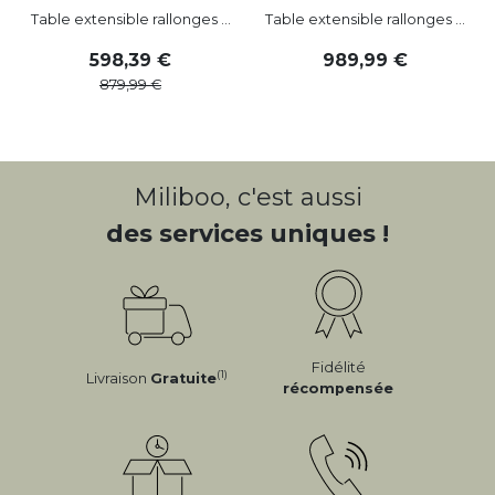
Table extensible rallonges ...
Table extensible rallonges ...
598
,
39
989
,
99
879
,
99
Miliboo, c'est aussi
des services uniques !
Fidélité
(1)
Livraison
Gratuite
récompensée