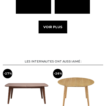
VOIR PLUS
LES INTERNAUTES ONT AUSSI AIMÉ :
-27%
-26%
-