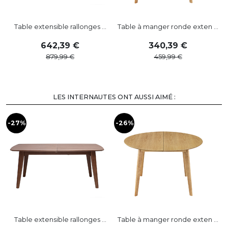
Table extensible rallonges ...
Table à manger ronde exten ...
642
,
39
340
,
39
879
,
99
459
,
99
LES INTERNAUTES ONT AUSSI AIMÉ :
-27%
-26%
-
Table extensible rallonges ...
Table à manger ronde exten ...