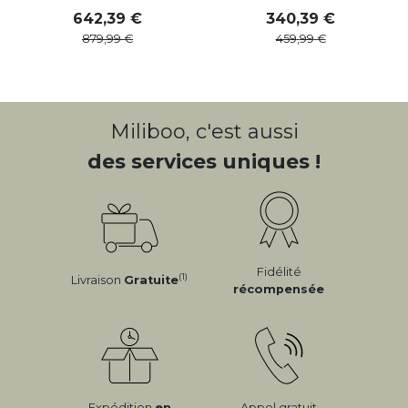
642
,
39
340
,
39
879
,
99
459
,
99
Miliboo, c'est aussi
des services uniques !
Fidélité
(1)
Livraison
Gratuite
récompensée
Expédition
en
Appel gratuit