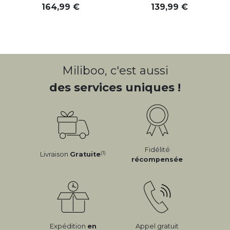
164
,
99
139
,
99
Miliboo, c'est aussi
des services uniques !
Fidélité
(1)
Livraison
Gratuite
récompensée
Expédition
en
Appel gratuit