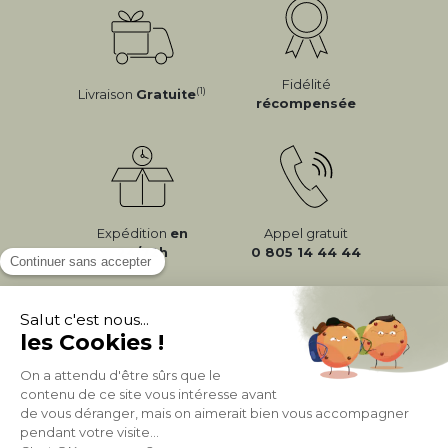
Fidélité
(1)
Livraison
Gratuite
récompensée
Expédition
en
Appel gratuit
24/72h
0 805 14 44 44
À PROPOS DE MILIBOO
AIDE & CONTACT