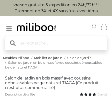
(1)
Livraison gratuite & expédition en 24h/72h!
-
Paiement en 3X et 4X sans frais avec Alma
Meubles Miliboo
Mobilier de jardin
Salon de jardin
Salon de jardin en bois massif avec coussins déhoussables
beige naturel TIAGA
Salon de jardin en bois massif avec coussins
déhoussables beige naturel TIAGA (
Ce produit
n'est plus commercialisé
)
Description détaillée
(3 avis)