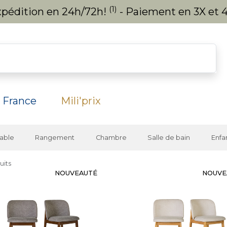
(1)
expédition en 24h/72h!
- Paiement en 3X et 4
 France
Mili'prix
able
Rangement
Chambre
Salle de bain
Enfa
uits
NOUVEAUTÉ
NOUVE