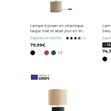
Lampe à poser en céramique
Lamp
taupe mat et abat-jour en lin
bleu
naturel TIGA
en r
Expedié en 24h/72h
Exped
(10)
79,99
- 1
74
+ 2