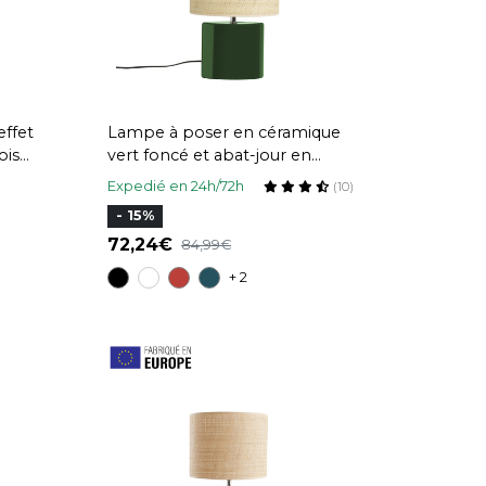
effet
Lampe à poser en céramique
ois
vert foncé et abat-jour en
EGA
raphia naturel H40 cm TIGA
Expedié en 24h/72h
(10)
- 15%
72,24
84,99
+ 2