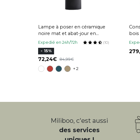
Lampe à poser en céramique
Cons
noire mat et abat-jour en
bois
raphia naturel H40 cm TIGA
cm 
Expedié en 24h/72h
Exped
(10)
27
- 15%
72,24
84,99
+ 2
Miliboo, c'est aussi
des services
uniques !