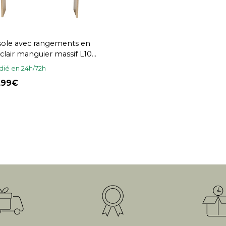
ole avec rangements en
 clair manguier massif L105
LATIKA
ié en 24h/72h
9,99