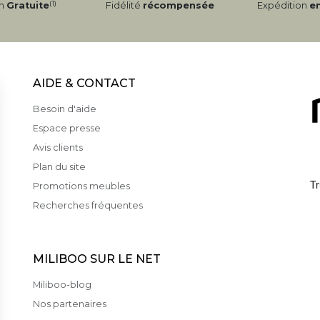
(1)
on
Gratuite
Fidélité
récompensée
Expédition
e
AIDE & CONTACT
Besoin d'aide
Espace presse
Avis clients
Plan du site
Promotions meubles
Recherches fréquentes
MILIBOO SUR LE NET
Miliboo-blog
Nos partenaires