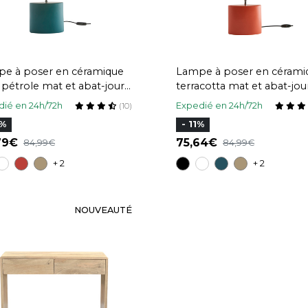
e à poser en céramique
Lampe à poser en cérami
 pétrole mat et abat-jour
terracotta mat et abat-jou
aphia naturel H40 cm TIGA
raphia naturel H40 cm TI
ié en 24h/72h
Expedié en 24h/72h
(10)
2%
- 11%
,79
75,64
84,99
84,99
+ 2
+ 2
NOUVEAUTÉ