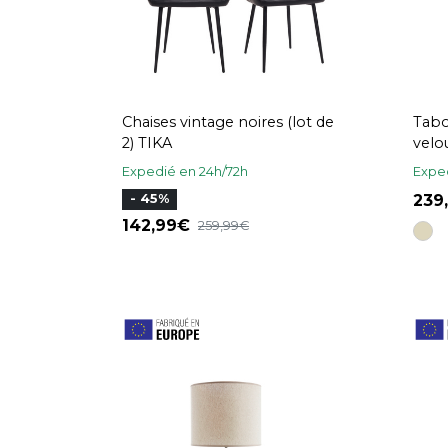
Chaises vintage noires (lot de
Tabo
2) TIKA
velou
fonc
Expedié en 24h/72h
Exped
239
- 45%
142,99
259,99