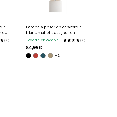
que
Lampe à poser en céramique
r en
blanc mat et abat-jour en
GA
raphia naturel H40 cm TIGA
Expedié en 24h/72h
(10)
(10)
84,99
+ 2