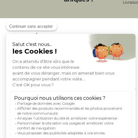
Livrais
À PROPOS DE MILIBOO
Qui sommes nous et nos engagements
Mentions légales
Moyens de paiement
Livraison
Conditions générales de Vente
Politique de protection des données personnelles
Conditions générales d'utilisation du site
Droits informatique et libertés
Carte de fidelite et parrainage
Rejoignez-nous
Index égalité femme homme