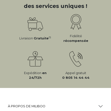
des services uniques !
Fidélité
(1)
Livraison
Gratuite
récompensée
Expédition
en
Appel gratuit
24/72h
0 805 14 44 44
À PROPOS DE MILIBOO