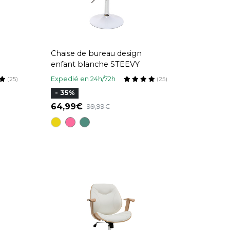
Chaise de bureau design
enfant blanche STEEVY
Expedié en 24h/72h
(25)
(25)
- 35%
64,99
99,99