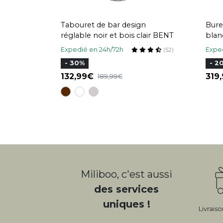
Tabouret de bar design
Bure
réglable noir et bois clair BENT
blanc
cm 
Expedié en 24h/72h
Exped
(52)
- 30%
- 2
132,99
319
189,99
Miliboo, c'est aussi
des services
uniques !
Livrais