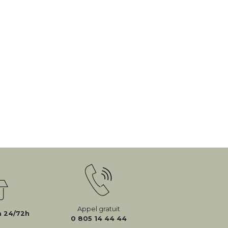
Appel gratuit
n 24/72h
0 805 14 44 44