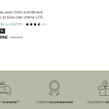
au avec tiroir scandinave
 et bois clair chêne L115
TOTEM
ié en 24h/72h
(34)
0%
,99
399,99
(1)
on
Gratuite
Fidélité
récompensée
Expédition
e