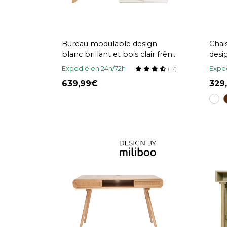
Bureau modulable design
Chai
blanc brillant et bois clair frêne
desig
L160-235 cm NEW MAX
text
Expedié en 24h/72h
Exped
(17)
acie
639,99
329