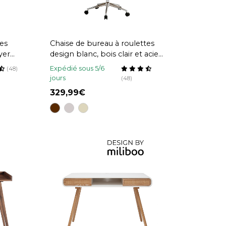
tes
Chaise de bureau à roulettes
yer
design blanc, bois clair et acier
chromé YORKE
Expédié sous 5/6
(48)
jours
(48)
329,99