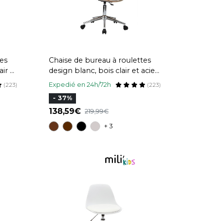
tes
Chaise de bureau à roulettes
air et
design blanc, bois clair et acier
chromé BENT
Expedié en 24h/72h
(223)
(223)
- 37%
138,59
219,99
+ 3