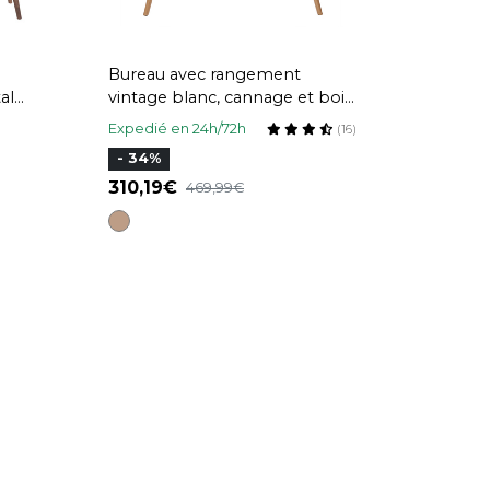
Bureau avec rangement
al
vintage blanc, cannage et bois
clair L120 cm OLYMPE
Expedié en 24h/72h
(16)
- 34%
310,19
469,99