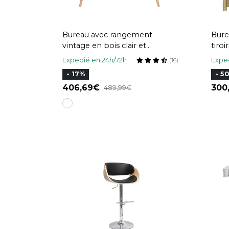
Bureau avec rangement
Bure
vintage en bois clair et
tiroi
cannage L120 cm OLYMPE
roti
Expedié en 24h/72h
Exped
(16)
- 17%
- 5
406,69
30
489,99