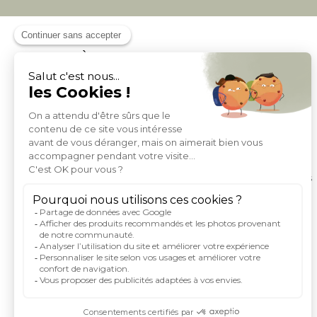
À PROPOS DE MILIBOO
Qui sommes nous et nos engagements
Mentions légales
Moyens de paiement
Livraison
Conditions générales de Vente
Politique de protection des données personnelles
Conditions générales d'utilisation du site
Droits informatique et libertés
Carte de fidelite et parrainage
Rejoignez-nous
Index égalité femme homme
Espace investisseurs