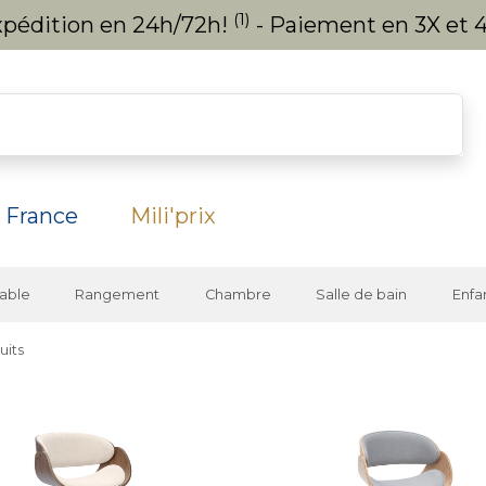
(1)
expédition en 24h/72h!
- Paiement en 3X et 4
 France
Mili'prix
able
Rangement
Chambre
Salle de bain
Enfa
uits