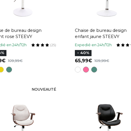
se de bureau design
Chaise de bureau design
nt rose STEEVY
enfant jaune STEEVY
ié en 24h/72h
Expedié en 24h/72h
(25)
8%
- 40%
19
65,99
109,99
109,99
NOUVEAUTÉ