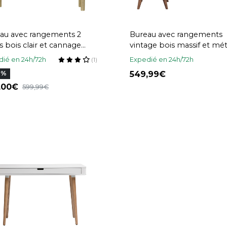
au avec rangements 2
Bureau avec rangements
rs bois clair et cannage
vintage bois massif et mét
n L120 cm GALINA
doré L130 cm ROBY
ié en 24h/72h
Expedié en 24h/72h
(1)
549,99
0%
0,00
599,99