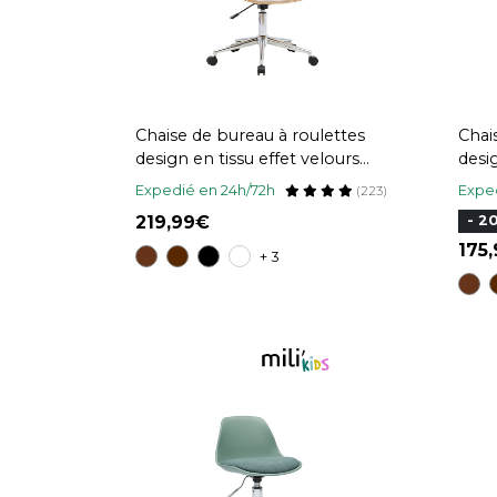
Chaise de bureau à roulettes
Chai
design en tissu effet velours
desi
texturé beige, bois clair et acier
effe
Expedié en 24h/72h
Exped
(223)
chromé BENT
BEN
219,99
- 2
175
+ 3