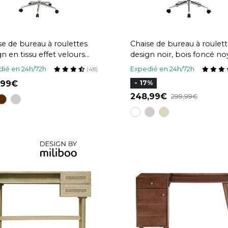
se de bureau à roulettes
Chaise de bureau à roulet
n en tissu effet velours
design noir, bois foncé no
uré beige, bois foncé et
et acier chromé YORKE
ié en 24h/72h
Expedié en 24h/72h
(48)
r chromé YORKE
,99
- 17%
248,99
299,99