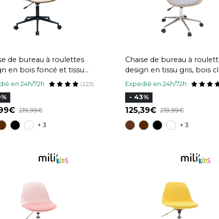
se de bureau à roulettes
Chaise de bureau à roulet
gn en bois foncé et tissu
design en tissu gris, bois cl
t velours texturé beige
acier chromé BENT
ié en 24h/72h
Expedié en 24h/72h
(223)
T
0%
- 43%
,99
125,39
219,99
219,99
+ 3
+ 3