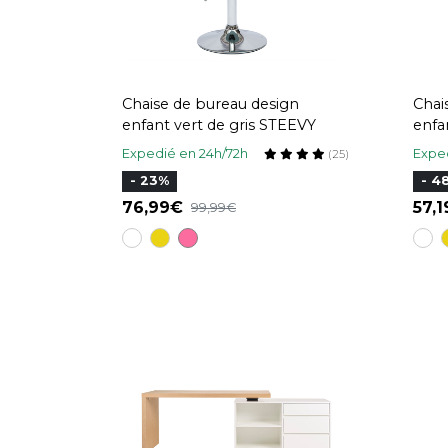
Chaise de bureau design
Chai
enfant vert de gris STEEVY
enfa
Expedié en 24h/72h
Exped
(25)
- 23%
- 4
76,99
57,
99,99