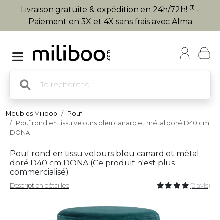
(1)
Livraison gratuite & expédition en 24h/72h!
-
Paiement en 3X et 4X sans frais avec Alma
Meubles Miliboo
Pouf
Pouf rond en tissu velours bleu canard et métal doré D40 cm
DONA
Pouf rond en tissu velours bleu canard et métal
doré D40 cm DONA (
Ce produit n'est plus
commercialisé
)
Description détaillée
(2 avis)