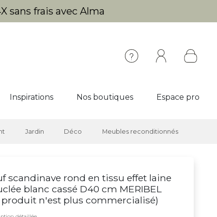
X sans frais avec Alma
Inspirations
Nos boutiques
Espace pro
nt
Jardin
Déco
Meubles reconditionnés
f scandinave rond en tissu effet laine
uclée blanc cassé D40 cm MERIBEL
 produit n'est plus commercialisé
)
ption détaillée