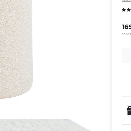
16
dont 1