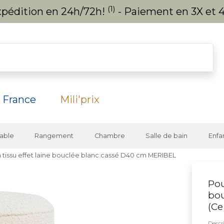
(1)
expédition en 24h/72h!
- Paiement en 3X et 4
 France
Mili'prix
able
Rangement
Chambre
Salle de bain
Enfa
 tissu effet laine bouclée blanc cassé D40 cm MERIBEL
Pou
bo
(
Ce
Descri