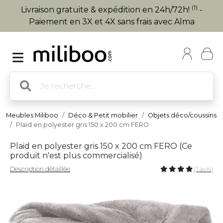
(1)
Livraison gratuite & expédition en 24h/72h!
-
Paiement en 3X et 4X sans frais avec Alma
Meubles Miliboo
Déco & Petit mobilier
Objets déco/coussins
Plaid en polyester gris 150 x 200 cm FERO
Plaid en polyester gris 150 x 200 cm FERO (
Ce
produit n'est plus commercialisé
)
Description détaillée
(1 avis)