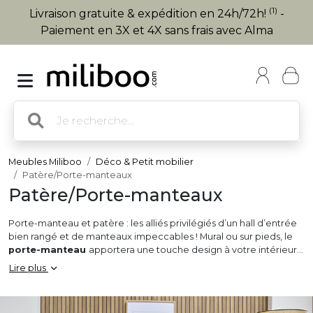
(1)
Livraison gratuite & expédition en 24h/72h!
-
Paiement en 3X et 4X sans frais avec Alma
Meubles Miliboo
Déco & Petit mobilier
Patère/Porte-manteaux
Patère/Porte-manteaux
Porte-manteau et patère : les alliés privilégiés d’un hall d’entrée
bien rangé et de manteaux impeccables ! Mural ou sur pieds, le
porte-manteau
apportera une touche design à votre intérieur.
Alors, lequel allez-vous choisir ?
Lire plus