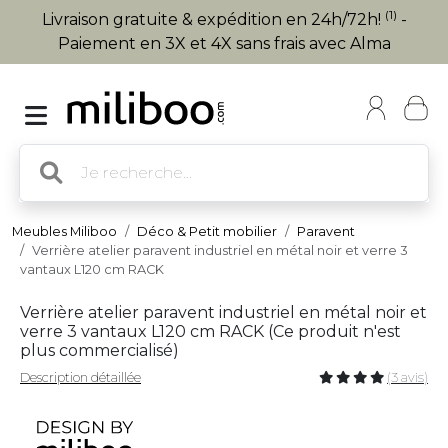
(1)
Livraison gratuite & expédition en 24h/72h!
-
Paiement en 3X et 4X sans frais avec Alma
Meubles Miliboo
Déco & Petit mobilier
Paravent
Verrière atelier paravent industriel en métal noir et verre 3
vantaux L120 cm RACK
Verrière atelier paravent industriel en métal noir et
verre 3 vantaux L120 cm RACK (
Ce produit n'est
plus commercialisé
)
Description détaillée
(3 avis)