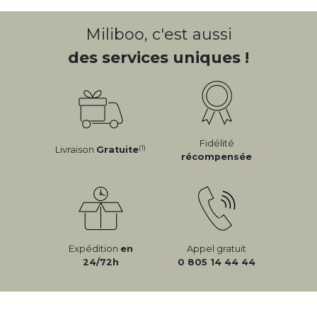
Miliboo, c'est aussi
des services uniques !
Fidélité
(1)
Livraison
Gratuite
récompensée
Expédition
en
Appel gratuit
24/72h
0 805 14 44 44