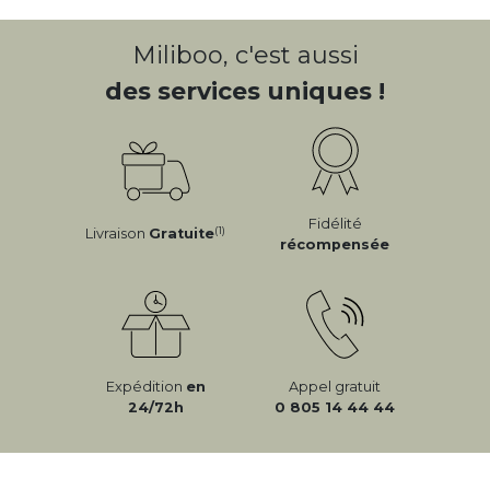
Miliboo, c'est aussi
des services uniques !
Fidélité
(1)
Livraison
Gratuite
récompensée
Expédition
en
Appel gratuit
24/72h
0 805 14 44 44