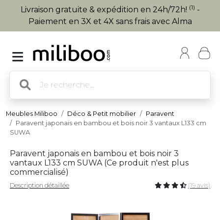
(1)
Livraison gratuite & expédition en 24h/72h!
-
Paiement en 3X et 4X sans frais avec Alma
Meubles Miliboo
Déco & Petit mobilier
Paravent
Paravent japonais en bambou et bois noir 3 vantaux L133 cm
SUWA
Paravent japonais en bambou et bois noir 3
vantaux L133 cm SUWA (
Ce produit n'est plus
commercialisé
)
Description détaillée
(19 avis)