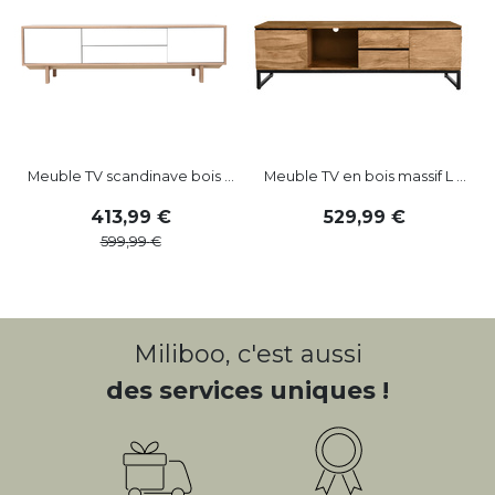
Meuble TV scandinave bois ...
Meuble TV en bois massif L ...
413
,
99
529
,
99
599
,
99
Miliboo, c'est aussi
des services uniques !