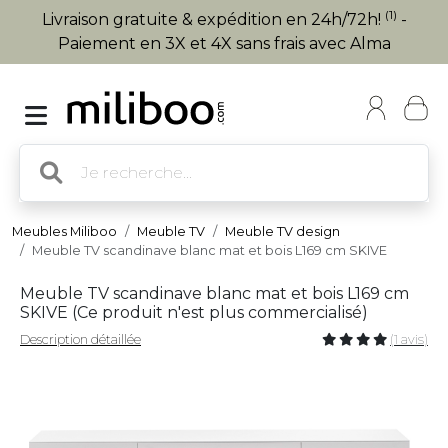
(1)
Livraison gratuite & expédition en 24h/72h!
-
Paiement en 3X et 4X sans frais avec Alma
Meubles Miliboo
Meuble TV
Meuble TV design
Meuble TV scandinave blanc mat et bois L169 cm SKIVE
Meuble TV scandinave blanc mat et bois L169 cm
SKIVE (
Ce produit n'est plus commercialisé
)
Description détaillée
(1 avis)