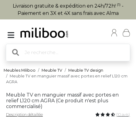
(1)
Livraison gratuite & expédition en 24h/72h!
-
Paiement en 3X et 4X sans frais avec Alma
Meubles Miliboo
Meuble TV
Meuble TV design
Meuble TV en manguier massif avec portes en relief L120 cm
AGRA
Meuble TV en manguier massif avec portes en
relief L120 cm AGRA (
Ce produit n'est plus
commercialisé
)
Description détaillée
(10 avis)