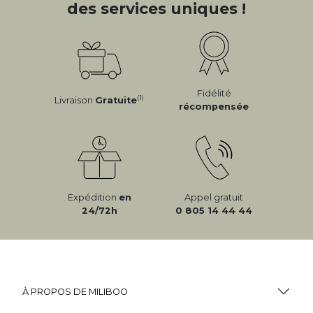
des services uniques !
Fidélité
(1)
Livraison
Gratuite
récompensée
Expédition
en
Appel gratuit
24/72h
0 805 14 44 44
À PROPOS DE MILIBOO