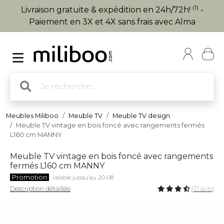
(1)
Livraison gratuite & expédition en 24h/72h!
-
Paiement en 3X et 4X sans frais avec Alma
Meubles Miliboo
Meuble TV
Meuble TV design
Meuble TV vintage en bois foncé avec rangements fermés
L160 cm MANNY
Meuble TV vintage en bois foncé avec rangements
fermés L160 cm MANNY
Promotion
valable jusqu'au 20-08
Description détaillée
(17 avis)