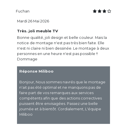
Fuchan
Mardi 26 Mai 2026
Très. joli meuble TV
Bonne qualité, joli design et belle couleur. Mais la
notice de montage n'est pas très bien faite. Elle
n'est ni claire ni bien dessinée. Le montage à deux
personnes en une heure n'est pas possible !!
Dommage
Réponse Miliboo
Bonjour, Nous sommes navrés que le montage
n'ait pas été optimal et ne manquons pas de
faire part de vos remarques aux services
compétents afin que des actions correctives
puissent être envisagées. Passez une belle
journée et à bientôt. Cordialement, L'équipe
Miliboo