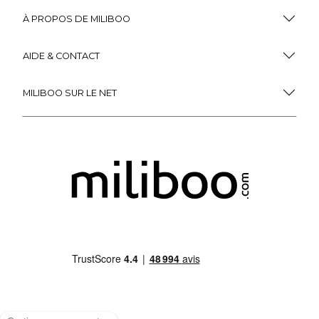
599
,
99
229
,
99
Miliboo, c'est aussi
des services uniques !
Fidélité
(1)
Livraison
Gratuite
récompensée
Expédition
en
Appel gratuit
24/72h
0 805 14 44 44