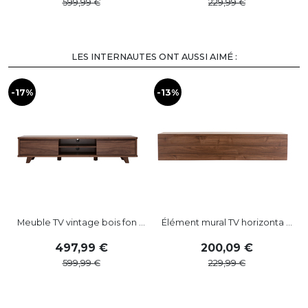
VOIR PLUS
LES INTERNAUTES ONT AUSSI AIMÉ :
-17%
-13%
-