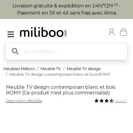
(1)
Livraison gratuite & expédition en 24h/72h!
-
Paiement en 3X et 4X sans frais avec Alma
Meubles Miliboo
Meuble TV
Meuble TV design
Meuble TV design contemporain blanc et bois ROMY
Meuble TV design contemporain blanc et bois
ROMY (
Ce produit n'est plus commercialisé
)
Description détaillée
(4 avis)