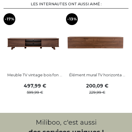
LES INTERNAUTES ONT AUSSI AIMÉ :
-17%
-13%
-
Meuble TV vintage bois fon ...
Élément mural TV horizonta ...
497
,
99
200
,
09
599
,
99
229
,
99
Miliboo, c'est aussi