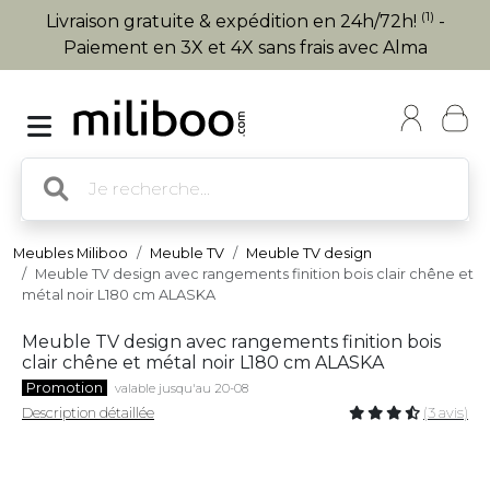
(1)
Livraison gratuite & expédition en 24h/72h!
-
Paiement en 3X et 4X sans frais avec Alma
Meubles Miliboo
Meuble TV
Meuble TV design
Meuble TV design avec rangements finition bois clair chêne et
métal noir L180 cm ALASKA
Meuble TV design avec rangements finition bois
clair chêne et métal noir L180 cm ALASKA
Promotion
valable jusqu'au 20-08
Description détaillée
(3 avis)