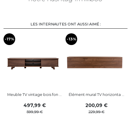
LES INTERNAUTES ONT AUSSI AIMÉ :
-17%
-13%
-
Meuble TV vintage bois fon ...
Élément mural TV horizonta ...
497
,
99
200
,
09
599
,
99
229
,
99