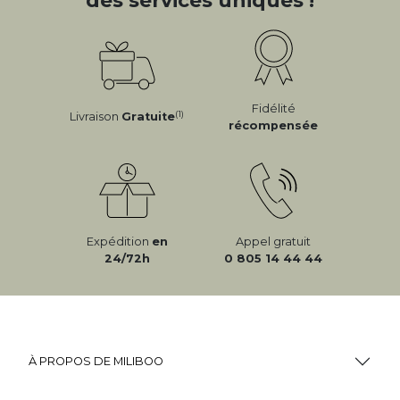
des services uniques !
Fidélité
(1)
Livraison
Gratuite
récompensée
Expédition
en
Appel gratuit
24/72h
0 805 14 44 44
À PROPOS DE MILIBOO