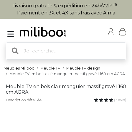
(1)
Livraison gratuite & expédition en 24h/72h!
-
Paiement en 3X et 4X sans frais avec Alma
Meubles Miliboo
Meuble TV
Meuble TV design
Meuble TV en bois clair manguier massif gravé L160 cm AGRA
Meuble TV en bois clair manguier massif gravé L160
cm AGRA
Description détaillée
(3 avis)