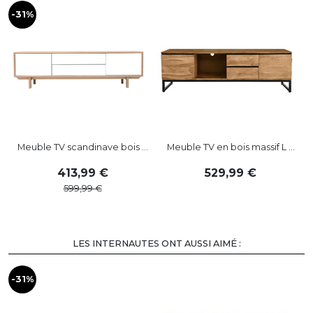
-31%
-
Meuble TV scandinave bois ...
Meuble TV en bois massif L ...
413
,
99
529
,
99
599
,
99
LES INTERNAUTES ONT AUSSI AIMÉ :
-31%
-