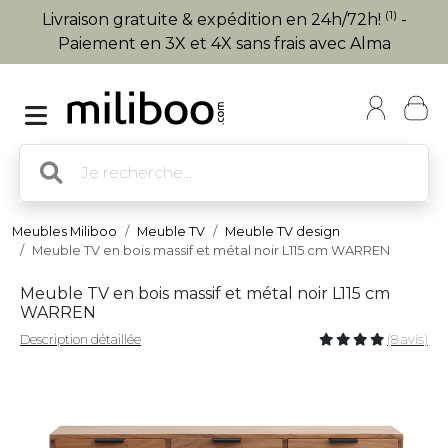
(1)
Livraison gratuite & expédition en 24h/72h!
-
Paiement en 3X et 4X sans frais avec Alma
Meubles Miliboo
Meuble TV
Meuble TV design
Meuble TV en bois massif et métal noir L115 cm WARREN
Meuble TV en bois massif et métal noir L115 cm
WARREN
Description détaillée
(8 avis)