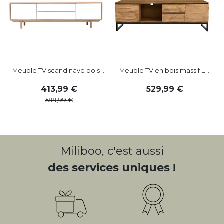
Meuble TV scandinave bois ...
Meuble TV en bois massif L ...
413
,
99
529
,
99
599
,
99
Miliboo, c'est aussi
des services uniques !