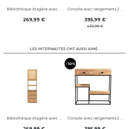
Bibliothèque étagère avec ...
Console avec rangements 2 ...
269
,
99
395
,
99
439
,
99
LES INTERNAUTES ONT AUSSI AIMÉ :
-10%
-
Bibliothèque étagère avec ...
Console avec rangements 2 ...
269
,
99
395
,
99