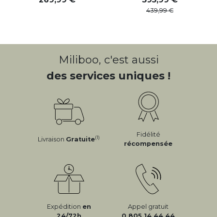
439
,
99
Miliboo, c'est aussi
des services uniques !
Fidélité
(1)
Livraison
Gratuite
récompensée
Expédition
en
Appel gratuit
24/72h
0 805 14 44 44