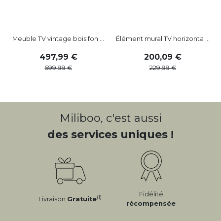
Meuble TV vintage bois fon ...
Élément mural TV horizonta ...
497
,
99
200
,
09
599
,
99
229
,
99
Miliboo, c'est aussi
des services uniques !
Fidélité
(1)
Livraison
Gratuite
récompensée