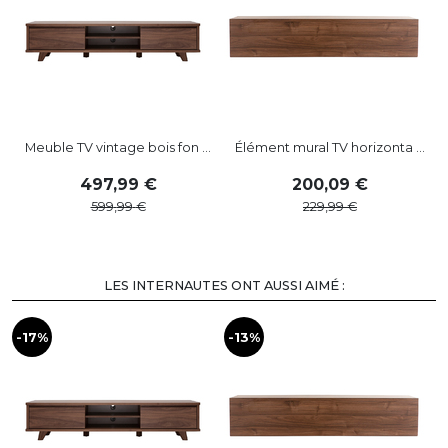
Meuble TV vintage bois fon ...
Élément mural TV horizonta ...
497
,
99
200
,
09
599
,
99
229
,
99
LES INTERNAUTES ONT AUSSI AIMÉ :
-17%
-13%
-