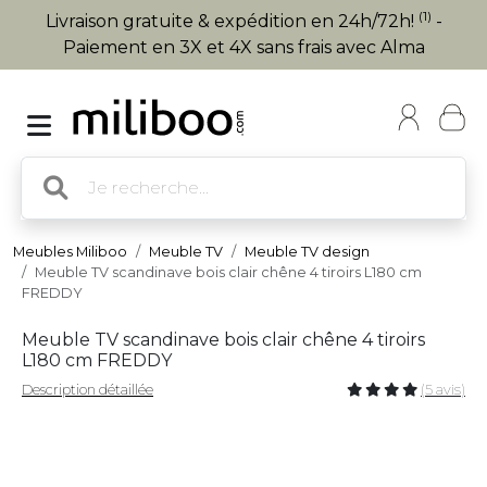
(1)
Livraison gratuite & expédition en 24h/72h!
-
Paiement en 3X et 4X sans frais avec Alma
Meubles Miliboo
Meuble TV
Meuble TV design
Meuble TV scandinave bois clair chêne 4 tiroirs L180 cm
FREDDY
Meuble TV scandinave bois clair chêne 4 tiroirs
L180 cm FREDDY
Description détaillée
(5 avis)