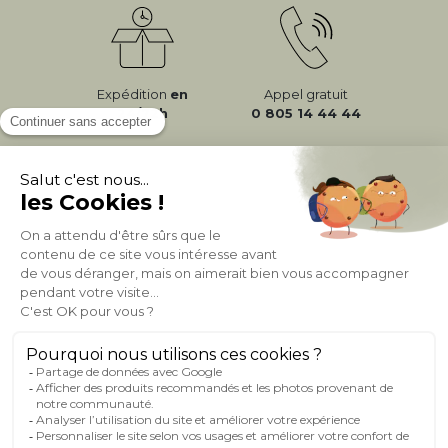
Expédition
en
Appel gratuit
24/72h
0 805 14 44 44
À PROPOS DE MILIBOO
AIDE & CONTACT
MILIBOO SUR LE NET