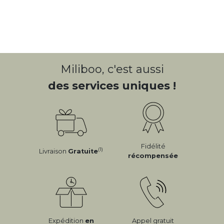
Miliboo, c'est aussi
des services uniques !
Fidélité
(1)
Livraison
Gratuite
récompensée
Expédition
en
Appel gratuit