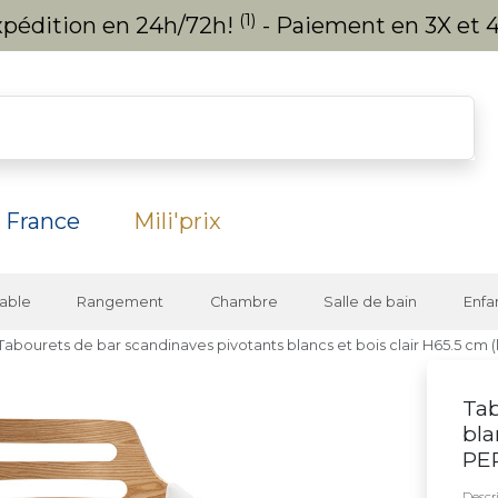
(1)
expédition en 24h/72h!
- Paiement en 3X et 4
 France
Mili'prix
able
Rangement
Chambre
Salle de bain
Enfa
Tabourets de bar scandinaves pivotants blancs et bois clair H65.5 cm (
Tab
bla
PE
Descri