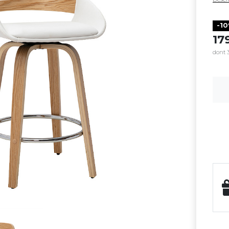
-1
1
dont 3