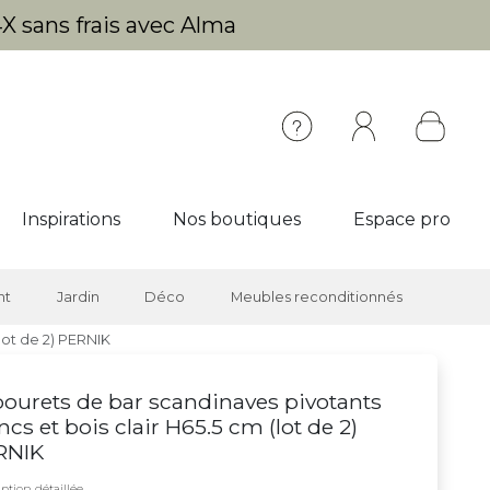
X sans frais avec Alma
Inspirations
Nos boutiques
Espace pro
nt
Jardin
Déco
Meubles reconditionnés
lot de 2) PERNIK
ourets de bar scandinaves pivotants
ncs et bois clair H65.5 cm (lot de 2)
RNIK
ption détaillée