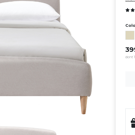
Colo
3
dont 1