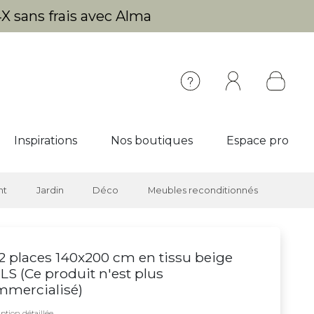
X sans frais avec Alma
Inspirations
Nos boutiques
Espace pro
nt
Jardin
Déco
Meubles reconditionnés
 2 places 140x200 cm en tissu beige
LS (
Ce produit n'est plus
mmercialisé
)
ption détaillée