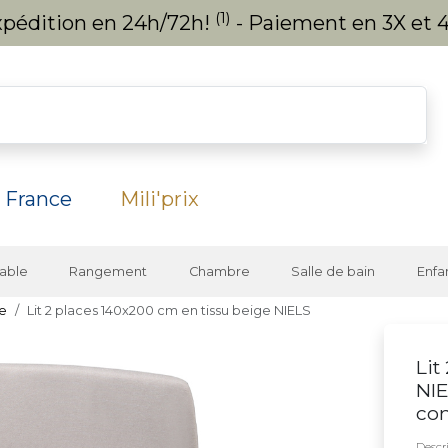
(1)
expédition en 24h/72h!
- Paiement en 3X et 4
 France
Mili'prix
able
Rangement
Chambre
Salle de bain
Enfa
te
Lit 2 places 140x200 cm en tissu beige NIELS
Lit
NIE
co
Descri