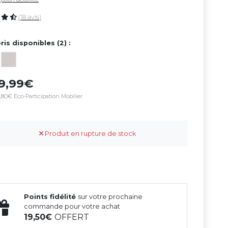
(18 avis)
ris disponibles (2) :
99,99
,80€ Eco-Participation Mobilier
Produit en rupture de stock
Points fidélité
sur votre prochaine
commande pour votre achat
19,50
OFFERT