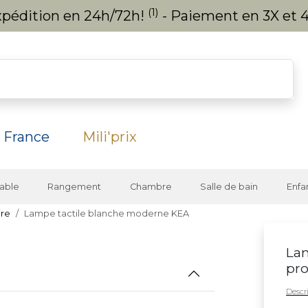
(1)
expédition en 24h/72h!
- Paiement en 3X et 4
 France
Mili'prix
able
Rangement
Chambre
Salle de bain
Enfa
ire
Lampe tactile blanche moderne KEA
Lam
pro
Descri