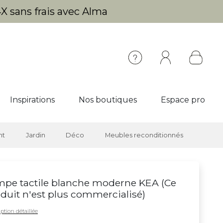
X sans frais avec Alma
Inspirations
Nos boutiques
Espace pro
nt
Jardin
Déco
Meubles reconditionnés
pe tactile blanche moderne KEA (
Ce
duit n'est plus commercialisé
)
ption détaillée