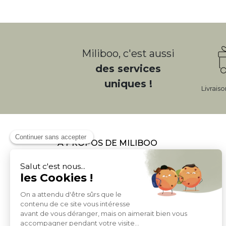
Miliboo, c'est aussi
des services
uniques !
Livrais
À PROPOS DE MILIBOO
Qui sommes nous et nos engagements
Mentions légales
Moyens de paiement
Livraison
Conditions générales de Vente