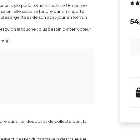
ur un style parfaitement maitrisé ! En lampe
alon, elle saura se fondre dans n’importe
utes argentées de son abat-jour en font un
5
 lorsqu’on la touche : plus besoin d’interrupteur
rnie).
dre dans l'un des points de collecte dont la
aspect des produits à travers des visuels au