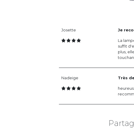
Josette
Je rec
La lampe
suffit d
plus, el
touchan
Nadeige
Très de
heureuse
recomma
Partag