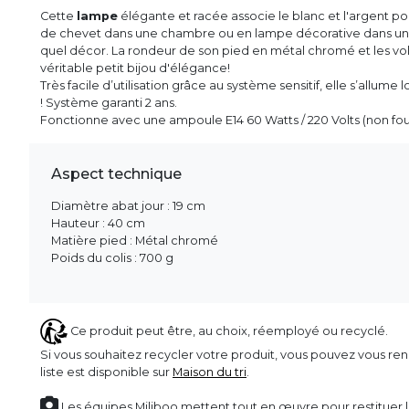
Cette
lampe
élégante et racée associe le blanc et l'argent po
de chevet dans une chambre ou en lampe décorative dans un s
quel décor. La rondeur de son pied en métal chromé et les vol
véritable petit bijou d'élégance!
Très facile d’utilisation grâce au système sensitif, elle s’allume
! Système garanti 2 ans.
Fonctionne avec une ampoule E14 60 Watts / 220 Volts (non fou
Aspect technique
Diamètre abat jour : 19 cm
Hauteur : 40 cm
Matière pied : Métal chromé
Poids du colis : 700 g
Ce produit peut être, au choix, réemployé ou recyclé.
Si vous souhaitez recycler votre produit, vous pouvez vous ren
liste est disponible sur
Maison du tri
.
Les équipes Miliboo mettent tout en œuvre pour restituer l’