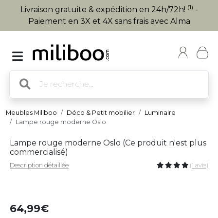
(1)
Livraison gratuite & expédition en 24h/72h!
-
Paiement en 3X et 4X sans frais avec Alma
Meubles Miliboo
Déco & Petit mobilier
Luminaire
Lampe rouge moderne Oslo
Lampe rouge moderne Oslo (
Ce produit n'est plus
commercialisé
)
Description détaillée
(1 avis)
64,99