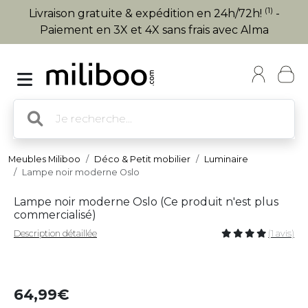
(1)
Livraison gratuite & expédition en 24h/72h!
-
Paiement en 3X et 4X sans frais avec Alma
Meubles Miliboo
Déco & Petit mobilier
Luminaire
Lampe noir moderne Oslo
Lampe noir moderne Oslo (
Ce produit n'est plus
commercialisé
)
Description détaillée
(1 avis)
64,99