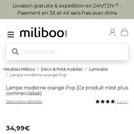
(1)
Livraison gratuite & expédition en 24h/72h!
-
Paiement en 3X et 4X sans frais avec Alma
Meubles Miliboo
Déco & Petit mobilier
Luminaire
Lampe moderne orange Pop
Lampe moderne orange Pop (
Ce produit n'est plus
commercialisé
)
Description détaillée
(2 avis)
34,99