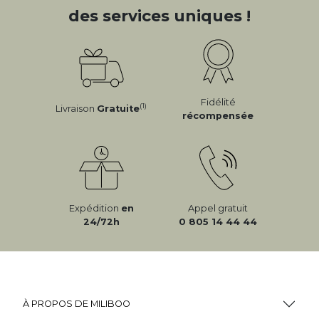
des services uniques !
Fidélité
(1)
Livraison
Gratuite
récompensée
Expédition
en
Appel gratuit
24/72h
0 805 14 44 44
À PROPOS DE MILIBOO