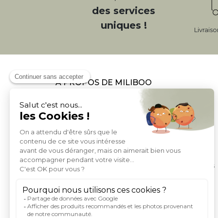
des services
uniques !
Livrais
À PROPOS DE MILIBOO
Qui sommes nous et nos engagements
Mentions légales
Moyens de paiement
Livraison
Conditions générales de Vente
Politique de protection des données personnelles
Conditions générales d'utilisation du site
Droits informatique et libertés
Carte de fidelite et parrainage