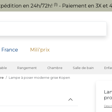
(1)
expédition en 24h/72h!
- Paiement en 3X et 4
 France
Mili'prix
able
Rangement
Chambre
Salle de bain
Enfa
ire
Lampe à poser moderne grise Kopen
Lam
pro
Descri