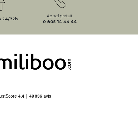
Appel gratuit
n 24/72h
0 805 14 44 44