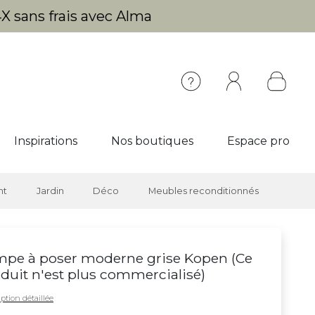
X sans frais avec Alma
Inspirations
Nos boutiques
Espace pro
nt
Jardin
Déco
Meubles reconditionnés
pe à poser moderne grise Kopen (
Ce
duit n'est plus commercialisé
)
ption détaillée