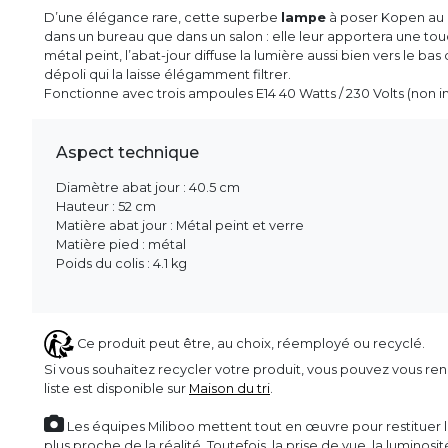
D’une élégance rare, cette superbe
lampe
à poser Kopen au d
dans un bureau que dans un salon : elle leur apportera une touc
métal peint, l’abat-jour diffuse la lumière aussi bien vers le bas
dépoli qui la laisse élégamment filtrer.
Fonctionne avec trois ampoules E14 40 Watts / 230 Volts (non in
Aspect technique
Diamètre abat jour : 40.5 cm
Hauteur : 52 cm
Matière abat jour : Métal peint et verre
Matière pied : métal
Poids du colis : 4.1 kg
Ce produit peut être, au choix, réemployé ou recyclé.
Si vous souhaitez recycler votre produit, vous pouvez vous ren
liste est disponible sur
Maison du tri
.
Les équipes Miliboo mettent tout en œuvre pour restituer l’
plus proche de la réalité. Toutefois, la prise de vue, la luminos