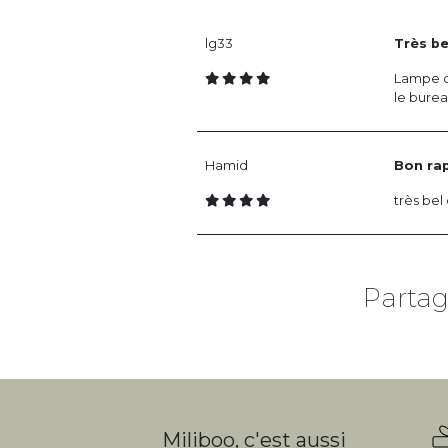
lg33
Très be
Lampe de
le burea
Hamid
Bon rap
très bel
Partag
Miliboo, c'est aussi