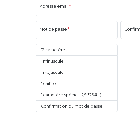
Adresse email
*
Mot de passe
*
Confirm
12 caractères
1 minuscule
1 majuscule
1 chiffre
1 caractère spécial (!?/%*?&#...)
Confirmation du mot de passe