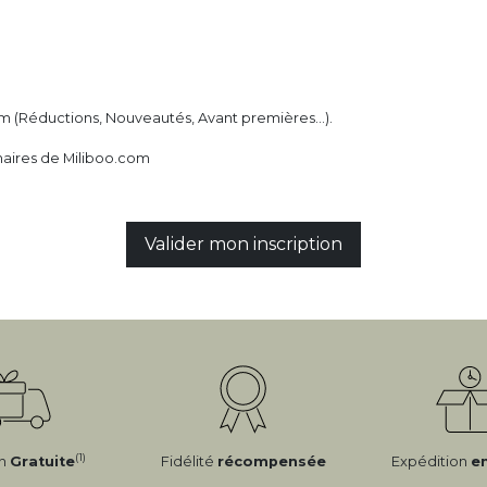
m (Réductions, Nouveautés, Avant premières...).
naires de Miliboo.com
Valider mon inscription
(1)
on
Gratuite
Fidélité
récompensée
Expédition
e