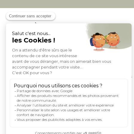
À PROPOS DE MILIBOO
Qui sommes nous et nos engagements
Mentions légales
Moyens de paiement
Livraison
Conditions générales de Vente
Politique de protection des données personnelles
Conditions générales d'utilisation du site
Droits informatique et libertés
Carte de fidelite et parrainage
Rejoignez-nous
Index égalité femme homme
Espace investisseurs