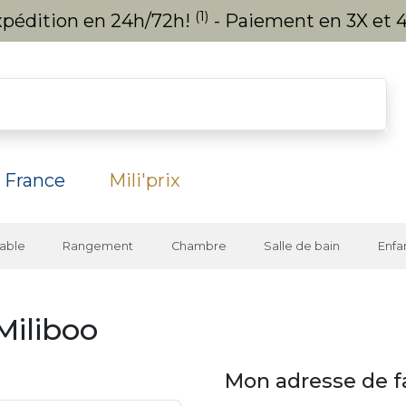
(1)
expédition en 24h/72h!
- Paiement en 3X et 4
 France
Mili'prix
able
Rangement
Chambre
Salle de bain
Enfa
Miliboo
Mon adresse de f