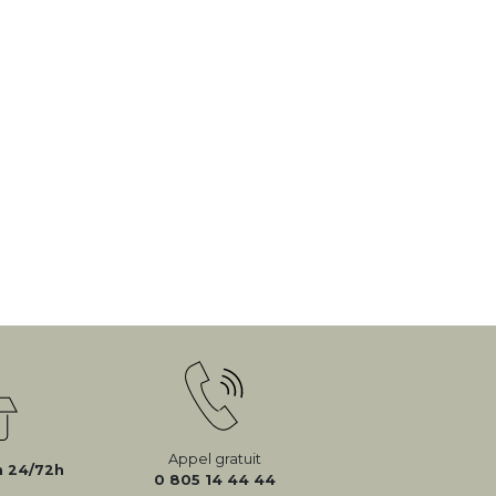
Appel gratuit
n 24/72h
0 805 14 44 44