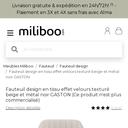
(1)
Livraison gratuite & expédition en 24h/72h!
-
Paiement en 3X et 4X sans frais avec Alma
Meubles Miliboo
Fauteuil
Fauteuil design
Fauteuil design en tissu effet velours texturé beige et métal
noir GASTON
Fauteuil design en tissu effet velours texturé
beige et métal noir GASTON (
Ce produit n'est plus
commercialisé
)
Description détaillée
(2 avis)