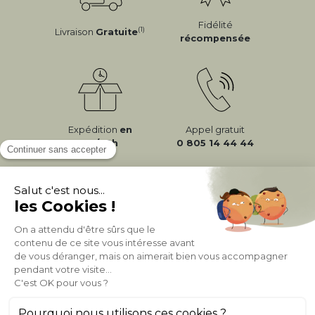
Fidélité
(1)
Livraison
Gratuite
récompensée
Expédition
en
Appel gratuit
24/72h
0 805 14 44 44
À PROPOS DE MILIBOO
AIDE & CONTACT
MILIBOO SUR LE NET