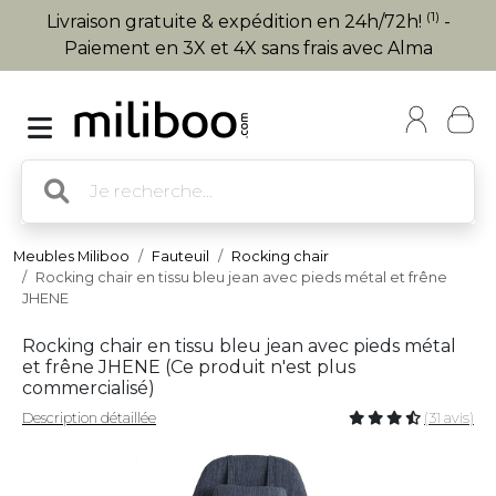
(1)
Livraison gratuite & expédition en 24h/72h!
-
Paiement en 3X et 4X sans frais avec Alma
Meubles Miliboo
Fauteuil
Rocking chair
Rocking chair en tissu bleu jean avec pieds métal et frêne
JHENE
Rocking chair en tissu bleu jean avec pieds métal
et frêne JHENE (
Ce produit n'est plus
commercialisé
)
Description détaillée
(31 avis)