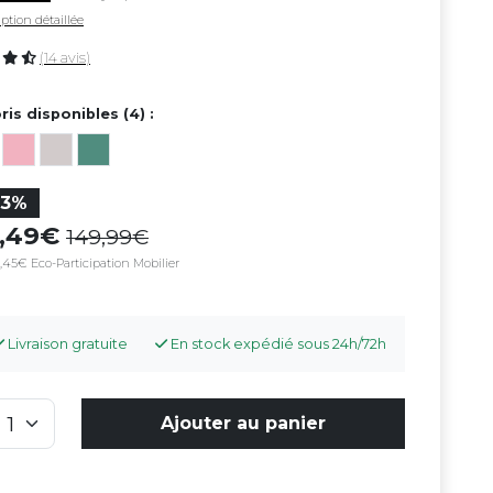
ption détaillée
(14 avis)
ris disponibles (4) :
23%
5,49
149,99
,45€ Eco-Participation Mobilier
Livraison gratuite
En stock expédié sous 24h/72h
Ajouter au panier