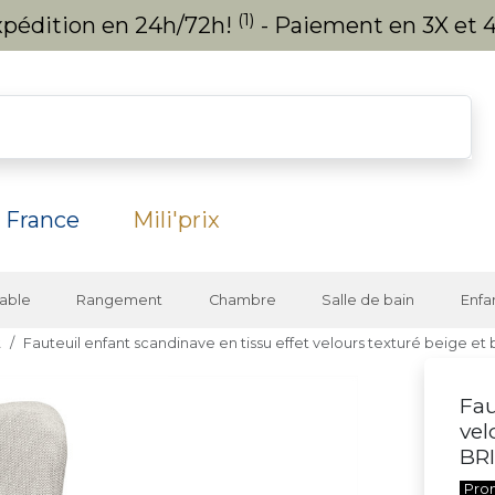
(1)
expédition en 24h/72h!
- Paiement en 3X et 4
 France
Mili'prix
able
Rangement
Chambre
Salle de bain
Enfa
t
Fauteuil enfant scandinave en tissu effet velours texturé beige et
Fau
vel
BR
Pro