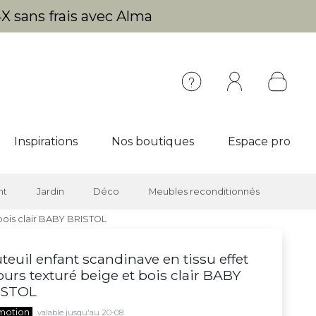
X sans frais avec Alma
Inspirations
Nos boutiques
Espace pro
nt
Jardin
Déco
Meubles reconditionnés
 bois clair BABY BRISTOL
teuil enfant scandinave en tissu effet
ours texturé beige et bois clair BABY
ISTOL
motion
valable jusqu'au 20-08