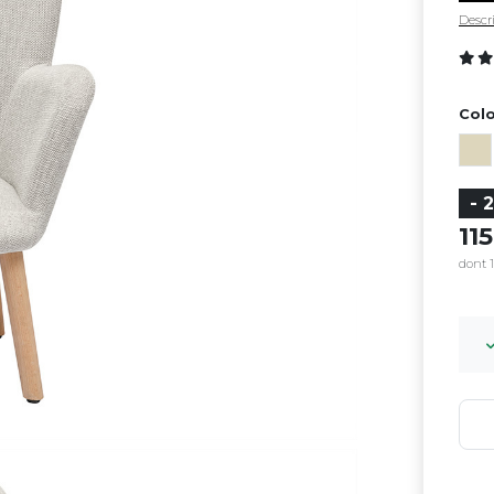
Descri
Colo
- 
11
dont 1