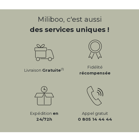
Miliboo, c'est aussi
des services uniques !
Fidélité
(1)
Livraison
Gratuite
récompensée
Expédition
en
Appel gratuit
24/72h
0 805 14 44 44