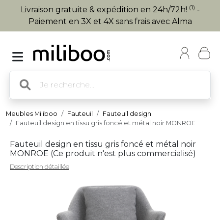
(1)
Livraison gratuite & expédition en 24h/72h!
-
Paiement en 3X et 4X sans frais avec Alma
Meubles Miliboo
Fauteuil
Fauteuil design
Fauteuil design en tissu gris foncé et métal noir MONROE
Fauteuil design en tissu gris foncé et métal noir
MONROE (
Ce produit n'est plus commercialisé
)
Description détaillée