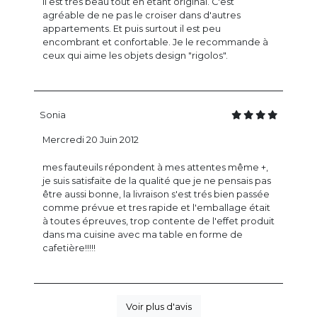
Il est très beau tout en étant original. C'est
agréable de ne pas le croiser dans d'autres
appartements. Et puis surtout il est peu
encombrant et confortable. Je le recommande à
ceux qui aime les objets design "rigolos".
Sonia
Mercredi 20 Juin 2012
mes fauteuils répondent à mes attentes même +,
je suis satisfaite de la qualité que je ne pensais pas
être aussi bonne, la livraison s'est trés bien passée
comme prévue et tres rapide et l'emballage était
à toutes épreuves, trop contente de l'effet produit
dans ma cuisine avec ma table en forme de
cafetière!!!!!
Voir plus d'avis