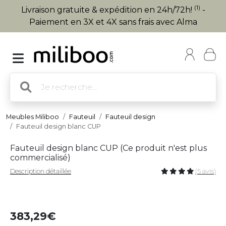
(1)
Livraison gratuite & expédition en 24h/72h!
-
Paiement en 3X et 4X sans frais avec Alma
Meubles Miliboo
Fauteuil
Fauteuil design
Fauteuil design blanc CUP
Fauteuil design blanc CUP (
Ce produit n'est plus
commercialisé
)
Description détaillée
(5 avis)
383,29