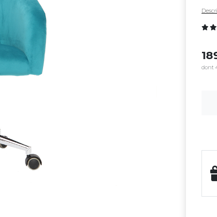
Descri
18
dont 