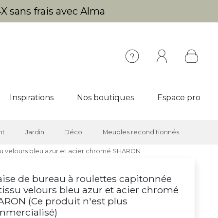
X sans frais avec Alma
Inspirations
Nos boutiques
Espace pro
nt
Jardin
Déco
Meubles reconditionnés
su velours bleu azur et acier chromé SHARON
ise de bureau à roulettes capitonnée
tissu velours bleu azur et acier chromé
ARON (
Ce produit n'est plus
mmercialisé
)