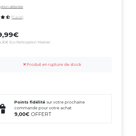
ption détaillée
(6 avis)
9,99
4,30€ Eco-Participation Mobilier
Produit en rupture de stock
Points fidélité
sur votre prochaine
commande pour votre achat
9,00
OFFERT