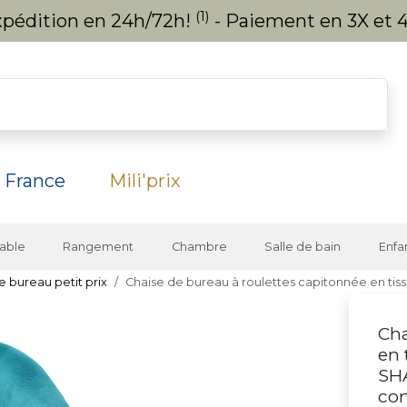
(1)
expédition en 24h/72h!
- Paiement en 3X et 4
 France
Mili'prix
able
Rangement
Chambre
Salle de bain
Enfa
e bureau petit prix
Chaise de bureau à roulettes capitonnée en tis
Cha
en 
SH
co