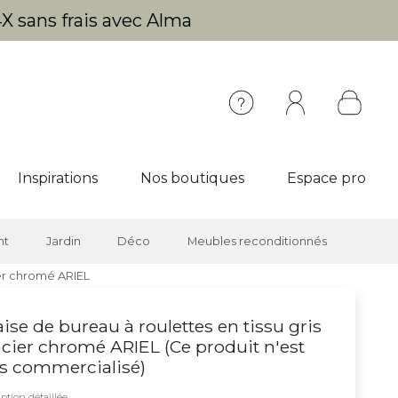
X sans frais avec Alma
Inspirations
Nos boutiques
Espace pro
nt
Jardin
Déco
Meubles reconditionnés
ier chromé ARIEL
ise de bureau à roulettes en tissu gris
acier chromé ARIEL (
Ce produit n'est
s commercialisé
)
ption détaillée