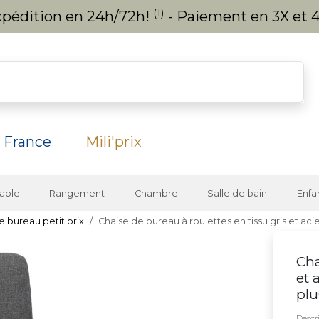
(1)
expédition en 24h/72h!
- Paiement en 3X et 4
 France
Mili'prix
able
Rangement
Chambre
Salle de bain
Enfa
e bureau petit prix
Chaise de bureau à roulettes en tissu gris et ac
Cha
et 
plu
Descri