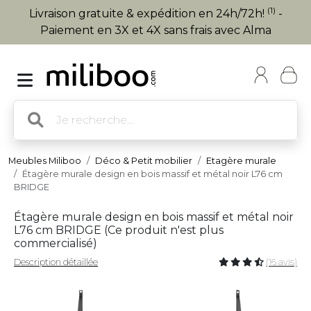
(1)
Livraison gratuite & expédition en 24h/72h!
-
Paiement en 3X et 4X sans frais avec Alma
Meubles Miliboo
Déco & Petit mobilier
Etagère murale
Étagère murale design en bois massif et métal noir L76 cm
BRIDGE
Étagère murale design en bois massif et métal noir
L76 cm BRIDGE (
Ce produit n'est plus
commercialisé
)
Description détaillée
(16 avis)