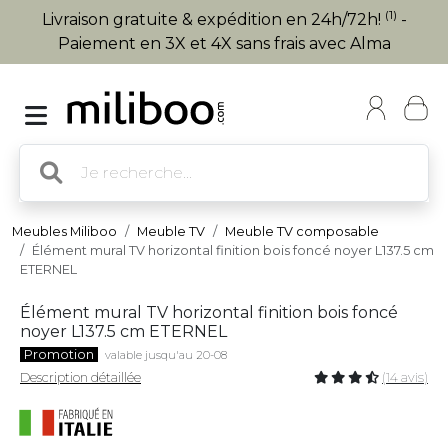
(1)
Livraison gratuite & expédition en 24h/72h!
-
Paiement en 3X et 4X sans frais avec Alma
Meubles Miliboo
Meuble TV
Meuble TV composable
Élément mural TV horizontal finition bois foncé noyer L137.5 cm
ETERNEL
Élément mural TV horizontal finition bois foncé
noyer L137.5 cm ETERNEL
Promotion
valable jusqu'au 20-08
Description détaillée
(14 avis)