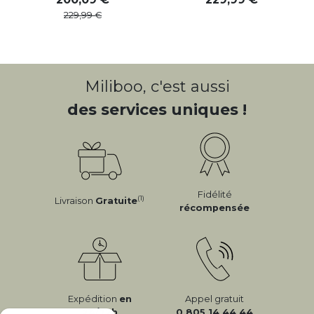
229
,
99
Miliboo, c'est aussi
des services uniques !
Fidélité
(1)
Livraison
Gratuite
récompensée
Expédition
en
Appel gratuit
24/72h
0 805 14 44 44