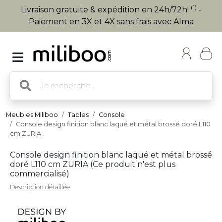
(1)
Livraison gratuite & expédition en 24h/72h!
-
Paiement en 3X et 4X sans frais avec Alma
Meubles Miliboo
Tables
Console
Console design finition blanc laqué et métal brossé doré L110
cm ZURIA
Console design finition blanc laqué et métal brossé
doré L110 cm ZURIA (
Ce produit n'est plus
commercialisé
)
Description détaillée