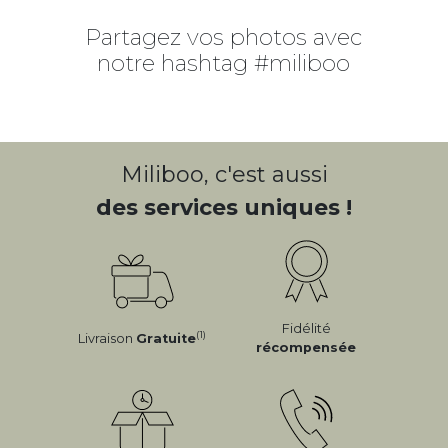
Partagez vos photos avec
notre hashtag #miliboo
Miliboo, c'est aussi
des services uniques !
Fidélité
(1)
Livraison
Gratuite
récompensée