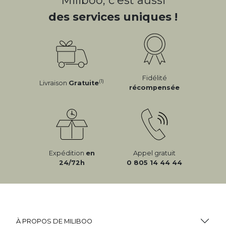
Miliboo, c'est aussi
des services uniques !
Fidélité
(1)
Livraison
Gratuite
récompensée
Expédition
en
Appel gratuit
24/72h
0 805 14 44 44
À PROPOS DE MILIBOO