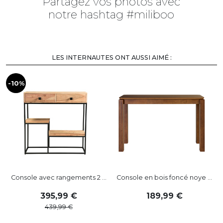
Partagez vos photos avec
notre hashtag #miliboo
LES INTERNAUTES ONT AUSSI AIMÉ :
-10%
Console avec rangements 2 ...
Console en bois foncé noye ...
C
395
,
99
189
,
99
439
,
99