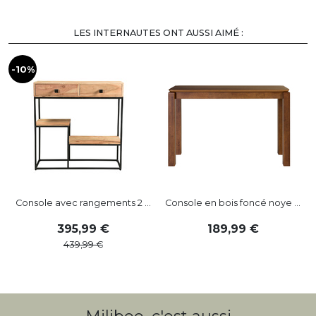
LES INTERNAUTES ONT AUSSI AIMÉ :
-10%
Console avec rangements 2 ...
Console en bois foncé noye ...
C
395
,
99
189
,
99
439
,
99