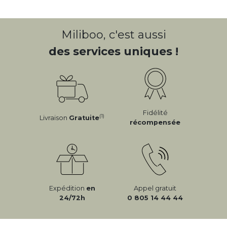
Miliboo, c'est aussi
des services uniques !
Fidélité
(1)
Livraison
Gratuite
récompensée
Expédition
en
Appel gratuit
24/72h
0 805 14 44 44