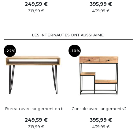
249
,
59
395
,
99
319
,
99
439
,
99
LES INTERNAUTES ONT AUSSI AIMÉ :
-22%
-10%
Bureau avec rangement en b ...
Console avec rangements 2 ...
249
,
59
395
,
99
319
,
99
439
,
99