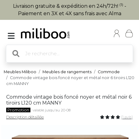
(1)
Livraison gratuite & expédition en 24h/72h!
-
Paiement en 3X et 4X sans frais avec Alma
Meubles Miliboo
Meubles de rangements
Commode
Commode vintage bois foncé noyer et métal noir 6 tiroirs L120
cm MANNY
Commode vintage bois foncé noyer et métal noir 6
tiroirs L120 cm MANNY
Promotion
valable jusqu'au 20-08
Description détaillée
(1 avis)