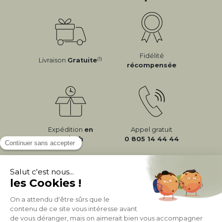
Fidélité
(1)
Livraison
Gratuite
récompensée
Expédition
en
Appel gratuit
24/72h
0 805 14 44 44
À PROPOS DE MILIBOO
AIDE & CONTACT