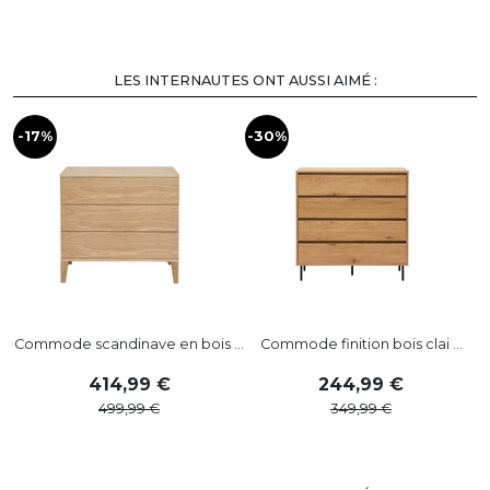
LES INTERNAUTES ONT AUSSI AIMÉ :
-17%
-30%
Commode scandinave en bois ...
Commode finition bois clai ...
414
,
99
244
,
99
499
,
99
349
,
99