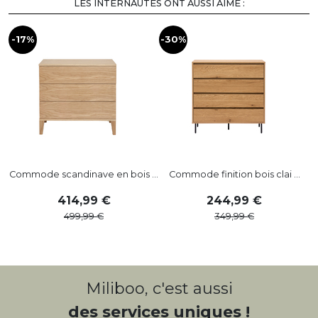
LES INTERNAUTES ONT AUSSI AIMÉ :
-17%
-30%
Commode scandinave en bois ...
Commode finition bois clai ...
414
,
99
244
,
99
499
,
99
349
,
99
Miliboo, c'est aussi
des services uniques !