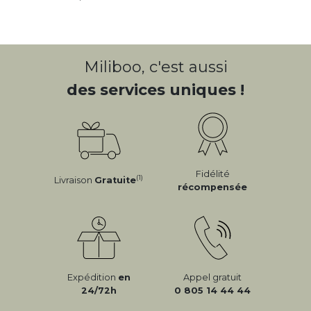
Miliboo, c'est aussi
des services uniques !
Fidélité
(1)
Livraison
Gratuite
récompensée
Expédition
en
Appel gratuit
24/72h
0 805 14 44 44