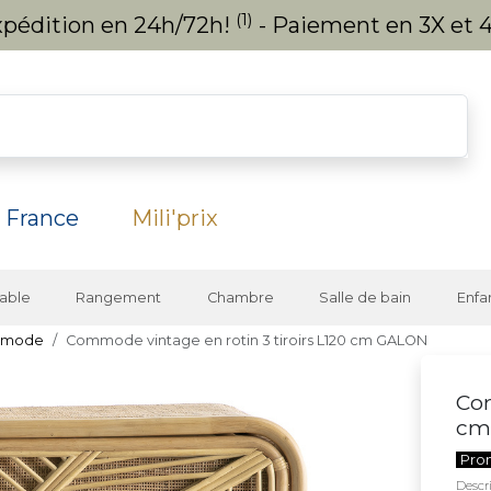
(1)
expédition en 24h/72h!
- Paiement en 3X et 4
 France
Mili'prix
able
Rangement
Chambre
Salle de bain
Enfa
mode
Commode vintage en rotin 3 tiroirs L120 cm GALON
Com
cm
Pro
Descri