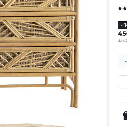
- 
4
dont 2