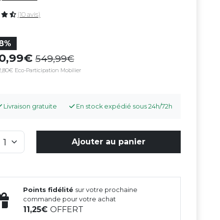
(10 avis)
18%
50,99
549,99
,80€ Eco-Participation Mobilier
Livraison gratuite
En stock expédié sous 24h/72h
Ajouter au panier
Points fidélité
sur votre prochaine
commande pour votre achat
11,25
OFFERT