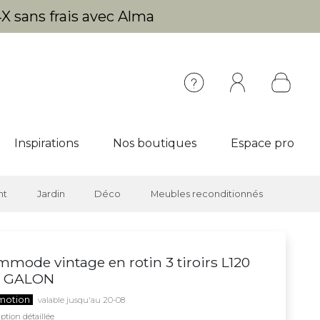
X sans frais avec Alma
Inspirations
Nos boutiques
Espace pro
nt
Jardin
Déco
Meubles reconditionnés
mode vintage en rotin 3 tiroirs L120
 GALON
motion
valable jusqu'au 20-08
ption détaillée