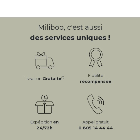
Miliboo, c'est aussi
des services uniques !
Fidélité
(1)
Livraison
Gratuite
récompensée
Expédition
en
Appel gratuit
24/72h
0 805 14 44 44